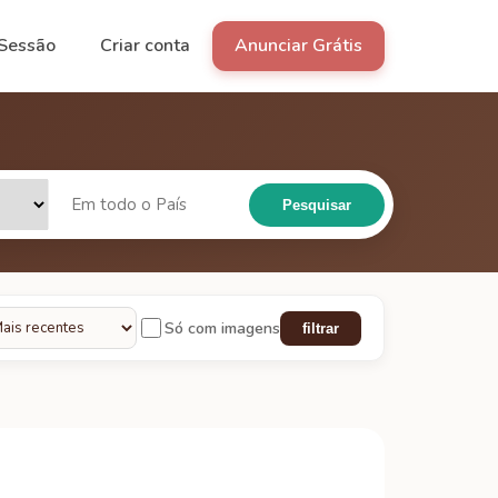
 Sessão
Criar conta
Anunciar Grátis
Pesquisar
Só com imagens
filtrar