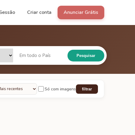
 Sessão
Criar conta
Anunciar Grátis
Pesquisar
Só com imagens
filtrar