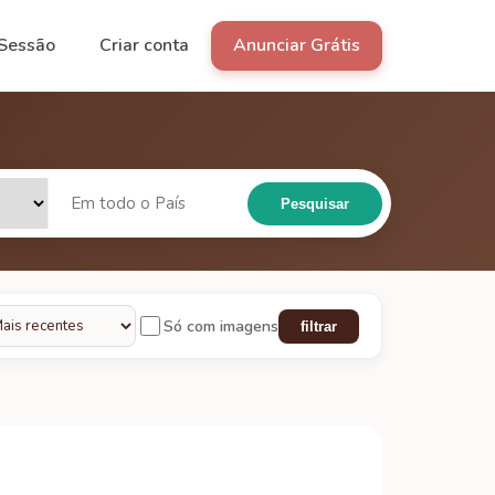
 Sessão
Criar conta
Anunciar Grátis
Pesquisar
Só com imagens
filtrar