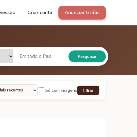
 Sessão
Criar conta
Anunciar Grátis
Pesquisar
Só com imagens
filtrar