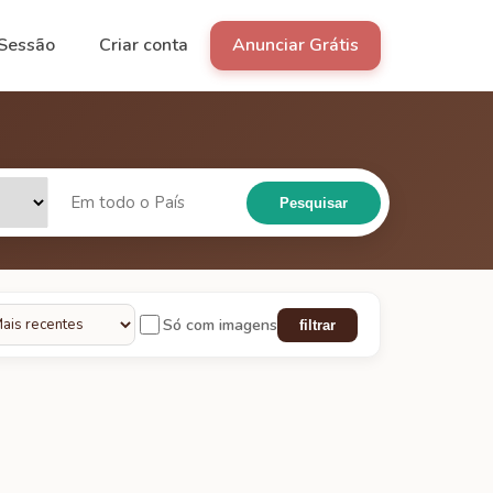
 Sessão
Criar conta
Anunciar Grátis
Pesquisar
Só com imagens
filtrar