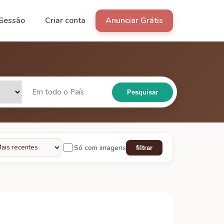
 Sessão
Criar conta
Anunciar Grátis
Pesquisar
Só com imagens
filtrar